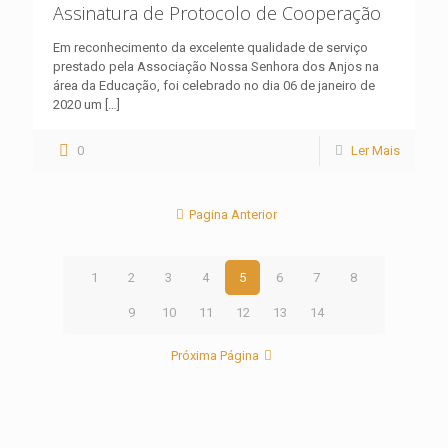
Assinatura de Protocolo de Cooperação
Em reconhecimento da excelente qualidade de serviço
prestado pela Associação Nossa Senhora dos Anjos na
área da Educação, foi celebrado no dia 06 de janeiro de
2020 um
[…]
0
Ler Mais
Pagina Anterior
1
2
3
4
5
6
7
8
9
10
11
12
13
14
Próxima Página