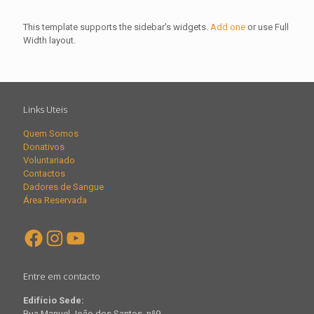
This template supports the sidebar's widgets.
Add one
or use Full
Width layout.
Links Uteis
Quem Somos
Donativos
Voluntariado
Contactos
Dadores de Sangue
Área Reservada
Facebook
Instagram
YouTube
Entre em contacto
Edifício Sede:
Rua Manuel João dos Santos, nº9